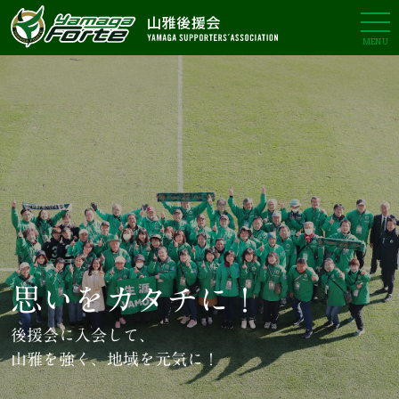
MENU
思いをカタチに！
後援会に入会して、
山雅を強く、地域を元気に！