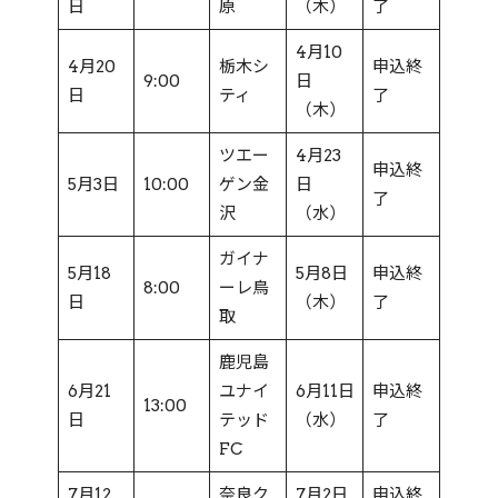
日
原
（木）
了
4月10
4月20
栃木シ
申込終
9:00
日
日
ティ
了
（木）
ツエー
4月23
申込終
5月3日
10:00
ゲン金
日
了
沢
（水）
ガイナ
5月18
5月8日
申込終
8:00
ーレ鳥
日
（木）
了
取
鹿児島
6月21
ユナイ
6月11日
申込終
13:00
日
テッド
（水）
了
FC
7月12
奈良ク
7月2日
申込終