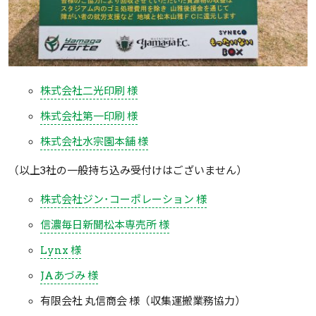
株式会社二光印刷 様
株式会社第一印刷 様
株式会社水宗園本舗 様
（以上3社の一般持ち込み受付けはございません）
株式会社ジン･コーポレーション 様
信濃毎日新聞松本専売所 様
Lynx 様
JAあづみ 様
有限会社 丸信商会 様（収集運搬業務協力）