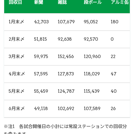
回収日
新聞
雑誌
段ボール
アルミ缶
1月末〆
42,703
107,679
95,052
180
2月末〆
51,815
92,638
92,570
0
3月末〆
59,975
152,456
120,960
22
4月末〆
57,595
127,873
118,029
47
5月末〆
55,459
124,787
115,439
40
6月末〆
49,118
102,692
107,589
26
※注1 各試合開催日の小計には常設ステーションでの回収分