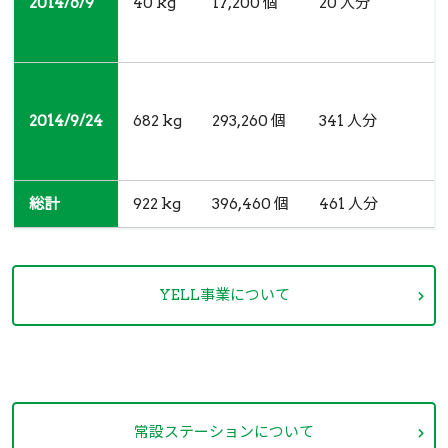
2014/6/9
2014/6/9
40 kg
17,200 個
20 人分
2014/9/24
2014/9/24
682 kg
293,260 個
341 人分
総計
総計
922 kg
396,460 個
461 人分
YELL事業について
常設ステーションについて