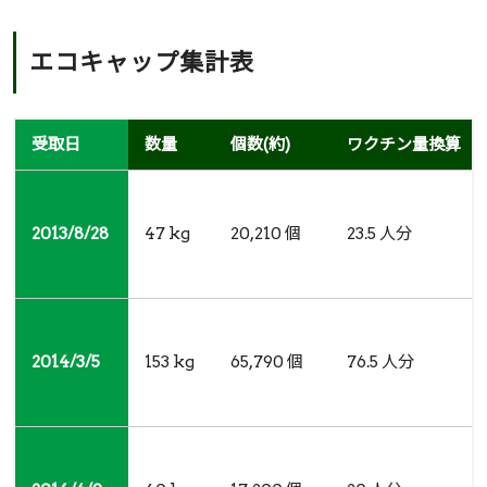
エコキャップ集計表
受取日
受取日
数量
個数(約)
ワクチン量換算
2013/8/28
2013/8/28
47 kg
20,210 個
23.5 人分
2014/3/5
2014/3/5
153 kg
65,790 個
76.5 人分