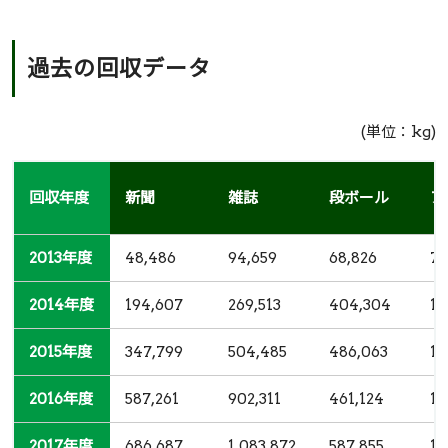
過去の回収データ
(単位：kg)
回収年度
回収年度
新聞
雑誌
段ボール
ア
2013年度
2013年度
48,486
94,659
68,826
7,
2014年度
2014年度
194,607
269,513
404,304
15
2015年度
2015年度
347,799
504,485
486,063
14
2016年度
2016年度
587,261
902,311
461,124
12
2017年度
2017年度
686,687
1,083,872
587,855
13