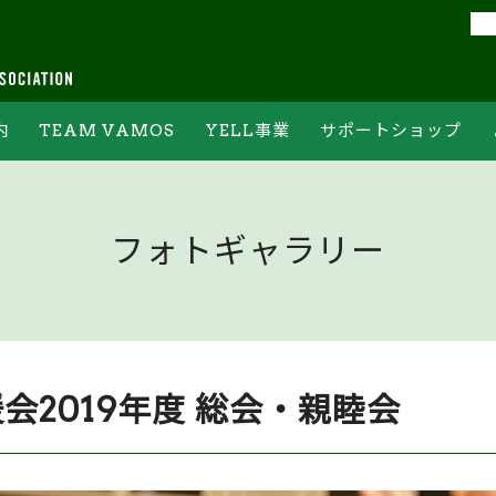
内
TEAM VAMOS
YELL事業
サポートショップ
フォーム
チームバモスの約束
YELL集計結果
オンライン申込フォーム
ジ
チームバモスへの登録
常設ステーションについて
PR情報ご記入フォーム
フォトギャラリー
ボランティア体験
ホームゲーム当日の回収方法
および回収場所について
後援会2019年度 総会・親睦会