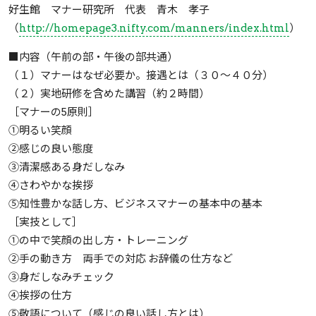
好生館 マナー研究所 代表 青木 孝子
（
http://homepage3.nifty.com/manners/index.html
）
■内容（午前の部・午後の部共通）
（１）マナーはなぜ必要か。接遇とは（３０～４０分）
（２）実地研修を含めた講習（約２時間）
［マナーの5原則］
①明るい笑顔
②感じの良い態度
③清潔感ある身だしなみ
④さわやかな挨拶
⑤知性豊かな話し方、ビジネスマナーの基本中の基本
［実技として］
①の中で笑顔の出し方・トレーニング
②手の動き方 両手での対応 お辞儀の仕方など
③身だしなみチェック
④挨拶の仕方
⑤敬語について（感じの良い話し方とは）