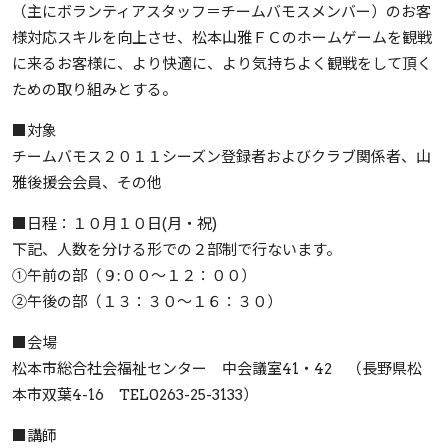
（主にボランティアスタッフ＝チームバモスメンバー）のお客
様対応スキルを向上させ、松本山雅ＦＣのホームゲームを観戦
に来るお客様に、より快適に、より気持ちよく観戦をして頂く
ための取り組みとする。
■対象
チームバモス２０１１シーズン登録者およびクラブ関係者、山
雅後援会会員、その他
■日程：１０月１０日(月・祝)
下記、人数を分ける形での２部制で行ないます。
①午前の部（９:００～１２：００）
②午後の部（１３：３０～１６：３０）
■会場
松本市総合社会福祉センター 中会議室41・42 （長野県松
本市双葉4-16 TEL0263-25-3133）
■講師