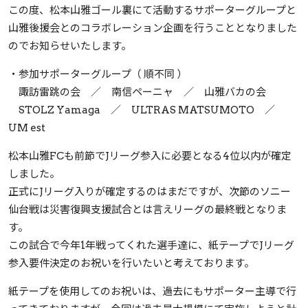
この度、松本山雅ゴール裏にて活動するサポーターグループと
山雅後援会とのコラボレーション企画を行うこととなりました
のでお知らせいたします。
・参加サポーターグループ（ 順不同 ）
諏訪雷跳の会 ／ 南信ペーニャ ／ 山雅バカの会
STOLZ Yamaga ／ ULTRAS MATSUMOTO ／
UM est
松本山雅FCも前節でJリーグ参入に必要となる4位以内が確定
しました。
正式にJリーグ入りが確定するのはまだですが、次節のソニー
仙台戦は災害復興支援試合とは言えリーグの最終戦となりま
す。
この試合で今年1年戦ってくれた選手達に、紙テープでJリーグ
参入要件決定のお祝いを行いたいと考えております。
紙テープを使用してのお祝いは、過去にもサポーター主導で行