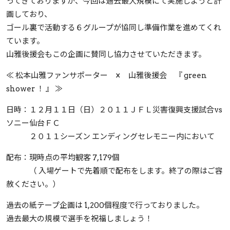
ってきておりますが、今回は過去最大規模にて実施しようと計
画しており、
ゴール裏で活動する６グループが協同し準備作業を進めてくれ
ています。
山雅後援会もこの企画に賛同し協力させていただきます。
≪ 松本山雅ファンサポーター × 山雅後援会 『 green
shower ！ 』 ≫
日時：１２月１１日（日）２０１１ＪＦＬ災害復興支援試合vs
ソニー仙台ＦＣ
２０１１シーズン エンディングセレモニー内において
配布：現時点の平均観客 7,179個
（ 入場ゲートで先着順で配布をします。終了の際はご容
赦ください。）
過去の紙テープ企画は 1,200個程度で行っておりました。
過去最大の規模で選手を祝福しましょう！