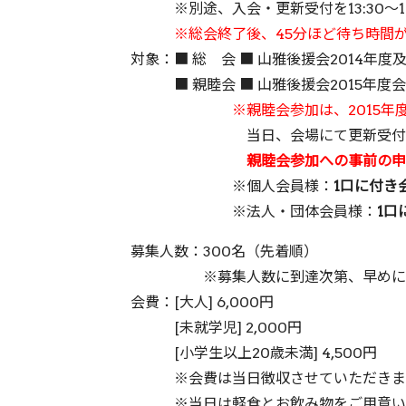
※別途、入会・更新受付を13:30〜16
※総会終了後、45分ほど待ち時間
対象：■ 総 会 ■ 山雅後援会2014年度及
■ 親睦会 ■ 山雅後援会2015年度
※親睦会参加は、2015
当日、会場にて更新受付を行
親睦会参加への事前の申
※個人会員様：
1口に付き
※法人・団体会員様：
1口
募集人数：300名（先着順）
※募集人数に到達次第、早めに締め
会費：[大人] 6,000円
[未就学児] 2,000円
[小学生以上20歳未満] 4,500円
※会費は当日徴収させていただきま
※当日は軽食とお飲み物をご用意いた