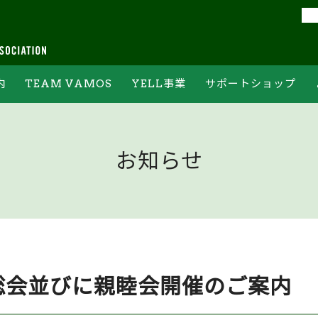
内
TEAM VAMOS
YELL事業
サポートショップ
フォーム
チームバモスの約束
YELL集計結果
オンライン申込フォーム
ジ
チームバモスへの登録
常設ステーションについて
PR情報ご記入フォーム
お知らせ
ボランティア体験
ホームゲーム当日の回収方法
および回収場所について
常総会並びに親睦会開催のご案内