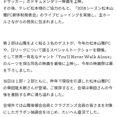
ドサッカー」のドキュメンタリー映画を上映。
その後、テレビ松本様のご協力のもと、「2018シーズン松本山
雅FC新体制発表会」のライブビューイングを実施し、主ホー
ルさながらの熱気に包まれました。
第２部は山雅をよく知る３名のゲストが、今年の松本山雅FC
や、J2リーグについて語るスペシャルトークショーを開催。
そして世界一有名なチャント「You’ll Never Walk Alone」
のルーツを探る同名の映画を最後に上映し、今年の映画祭は幕
を下ろしました。
当日は１部・２部ともに、昨年で現役を引退した松本山雅FC
の柴田隆太朗さんが登場。ご挨拶すると、会場は柴田さんの今
後を激励する声に満ち溢れました。
会場外では山雅後援会会員とクラブガンズ会員の皆さまを対象
にしたガラポン抽選会をはじめ、たいへん盛況でした。