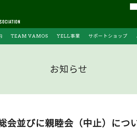
内
TEAM VAMOS
YELL事業
サポートショップ
フォーム
チームバモスの約束
YELL集計結果
オンライン申込フォーム
ジ
チームバモスへの登録
常設ステーションについて
PR情報ご記入フォーム
お知らせ
ボランティア体験
ホームゲーム当日の回収方法
および回収場所について
通常総会並びに親睦会（中止）につ