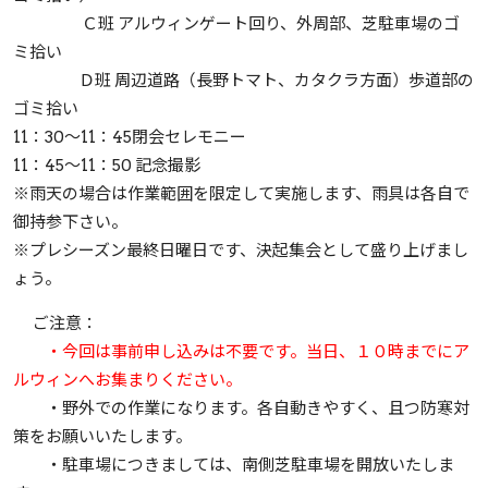
Ｃ班 アルウィンゲート回り、外周部、芝駐車場のゴ
ミ拾い
Ｄ班 周辺道路（長野トマト、カタクラ方面）歩道部の
ゴミ拾い
11：30～11：45閉会セレモニー
11：45～11：50 記念撮影
※雨天の場合は作業範囲を限定して実施します、雨具は各自で
御持参下さい。
※プレシーズン最終日曜日です、決起集会として盛り上げまし
ょう。
ご注意：
・今回は事前申し込みは不要です。当日、１０時までにア
ルウィンへお集まりください。
・野外での作業になります。各自動きやすく、且つ防寒対
策をお願いいたします。
・駐車場につきましては、南側芝駐車場を開放いたしま