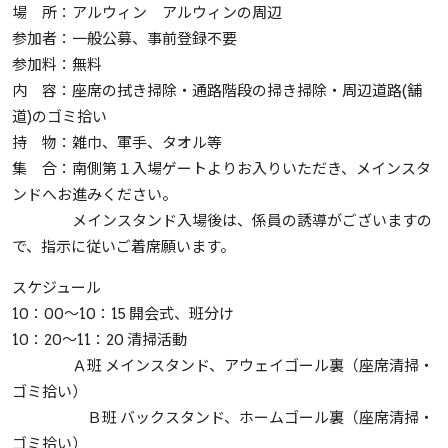
場 所：アルウィン アルウィンの周辺
参加者：一般公募、事前登録不要
参加料：無料
内 容：座席の拭き掃除・通路階段の掃き掃除・周辺道路(舗
道)のゴミ拾い
持 物：雑巾、軍手、タオル等
集 合：南側第１入場ゲートよりお入りいただき、メインスタ
ンドへお進みください。
メインスタンド入場後は、係員の誘導がございますの
で、指示に従いご着席願います。
スケジュール
10：00～10：15 開会式、班分け
10：20～11：20 清掃活動
Ａ班 メインスタンド、アウェイゴール裏（座席清掃・
ゴミ拾い）
Ｂ班 バックスタンド、ホームゴール裏（座席清掃・
ゴミ拾い）