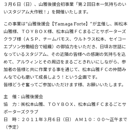
３月６日（日）、山雅後援会初事業「第２回日本一気持ちのい
いスタジアム大作戦！」を開催いたします。
この事業は“山雅後援会【Yamaga Forte】”が主催し、㈱松本
山雅様、ＴＯＹＢＯＸ様、松本山雅ＦＣまるごとサポーターズ
クラブ様（ＡＳＰ、チームバモス、ウルトラス松本、セイコー
エプソン労働組合で組織）の御協力をいただき、日頃お世話に
なっているスタジアム、その近隣の皆様への感謝の気持ちを込
めて、アルウィンとその周辺をまるごときれいにしながら、参
加者の皆様と共に作業する事を通じて、松本山雅ＦＣの仲間み
んなで心も磨いて成長しよう！という企画です。
皆様どうぞ奮ってご参加いただけます様、お願いいたします。
主 催：山雅後援会
協 力：㈱松本山雅、ＴＯＹＢＯＸ、松本山雅ＦＣまるごとサ
ポーターズクラブ
日 時：２０１１年３月６日（日） ＡＭ１０：００～正午まで
（予定）