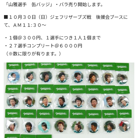
「山雅選手 缶バッジ」・バラ売り開始します。
■１０月３０日（日）ジェフリザーブズ戦 後援会ブースに
て、ＡＭ１１:３０～
・１個＠３００円、１選手につき１人１個まで
・２７選手コンプリート＠６０００円
（※数に限りが有ります。）
前
の
記
事
へ