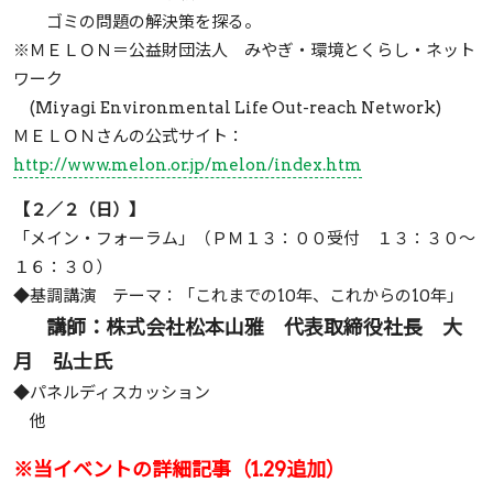
ゴミの問題の解決策を探る。
※ＭＥＬＯＮ＝公益財団法人 みやぎ・環境とくらし・ネット
ワーク
(Miyagi Environmental Life Out-reach Network)
ＭＥＬＯＮさんの公式サイト：
http://www.melon.or.jp/melon/index.htm
【２／２（日）】
「メイン・フォーラム」（ＰＭ１３：００受付 １３：３０～
１６：３０）
◆基調講演 テーマ：「これまでの10年、これからの10年」
講師：株式会社松本山雅 代表取締役社長 大
月 弘士氏
◆パネルディスカッション
他
※当イベントの詳細記事（1.29追加）