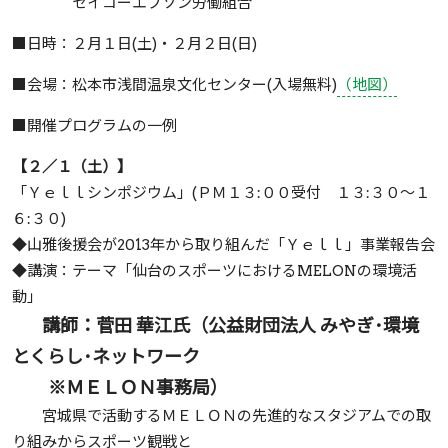
セイコーエプソン労働組合
■日時：２月１日(土)・２月２日(日)
■会場：松本市浅間温泉文化センター(入場無料)
（地図）
■開催プログラムの一例
【２／１（土）】
「Ｙｅｌｌシンポジウム」(ＰＭ１３:００受付 １３:３０～１
６:３０)
◆山雅後援会が2013年から取り組んだ「Ｙｅｌｌ」事業報告会
◆講演：テーマ「仙台のスポーツにおけるMELONの環境活
動」
講師：菅田 華江氏（公益財団法人 みやぎ･環境
とくらし･ネットワーク
※ＭＥＬＯＮ事務局）
宮城県で活動するＭＥＬＯＮの先進的なスタジアムでの取
り組みからスポーツ観戦と