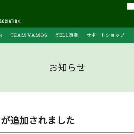
内
TEAM VAMOS
YELL事業
サポートショップ
フォーム
チームバモスの約束
YELL集計結果
オンライン申込フォーム
ジ
チームバモスへの登録
常設ステーションについて
PR情報ご記入フォーム
お知らせ
ボランティア体験
ホームゲーム当日の回収方法
および回収場所について
ョンが追加されました