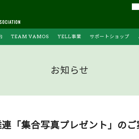
内
TEAM VAMOS
YELL事業
サポートショップ
フォーム
チームバモスの約束
YELL集計結果
オンライン申込フォーム
ジ
チームバモスへの登録
常設ステーションについて
PR情報ご記入フォーム
お知らせ
ボランティア体験
ホームゲーム当日の回収方法
および回収場所について
雅連「集合写真プレゼント」のご