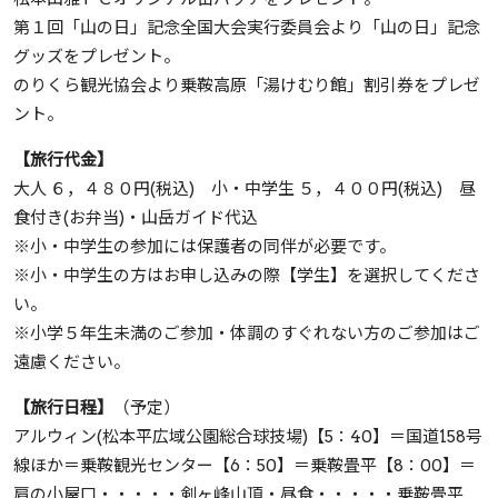
第１回「山の日」記念全国大会実行委員会より「山の日」記念
グッズをプレゼント。
のりくら観光協会より乗鞍高原「湯けむり館」割引券をプレゼ
ント。
【旅行代金】
大人 ６，４８０円(税込) 小・中学生 ５，４００円(税込) 昼
食付き(お弁当)・山岳ガイド代込
※小・中学生の参加には保護者の同伴が必要です。
※小・中学生の方はお申し込みの際【学生】を選択してくださ
い。
※小学５年生未満のご参加・体調のすぐれない方のご参加はご
遠慮ください。
【旅行日程】
（予定）
アルウィン(松本平広域公園総合球技場)【5：40】＝国道158号
線ほか＝乗鞍観光センター【6：50】＝乗鞍畳平【8：00】＝
肩の小屋口・・・・・剣ヶ峰山頂・昼食・・・・・乗鞍畳平