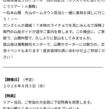
山雅後援会プロデュース 山の日記念「ガンズくんに会いに行
こうツアーｉｎ乗鞍」
～松本山雅 片山ホームタウン担当と一緒に雷鳥を探しに行こ
う！！～
ガンズくんの親戚！？本物のライチョウを見にみんなで探検♪
専門の山岳ガイドが道中ご案内を致します。この機会に、ご家
族で、山雅仲間で、久しぶりに登山をしてみませんか。
登山後は乗鞍観光センターで、山雅サポーターには魅力の、交
流イベントもあります！是非皆様お誘いあわせの上ご参加くだ
さい！
———————————————————————————-
【開催日】
（予定）
２０１６年８月３日（水）
【特典】
ツアー当日、ご参加の方全員に下記特典を用意します。
松本山雅ＦＣオリジナル缶バッヂをプレゼント。