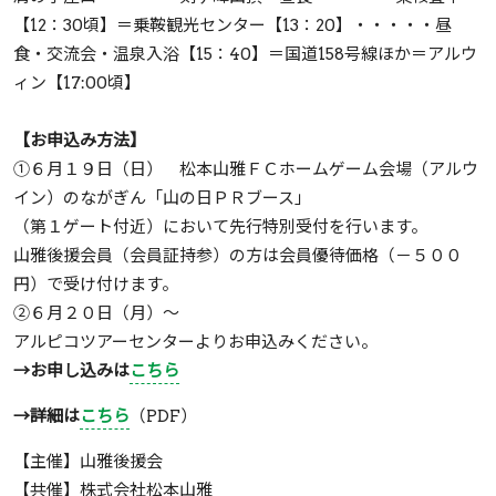
【12：30頃】＝乗鞍観光センター【13：20】・・・・・昼
食・交流会・温泉入浴【15：40】＝国道158号線ほか＝アルウ
ィン【17:00頃】
【お申込み方法】
①６月１９日（日） 松本山雅ＦＣホームゲーム会場（アルウ
イン）のながぎん「山の日ＰＲブース」
（第１ゲート付近）において先行特別受付を行います。
山雅後援会員（会員証持参）の方は会員優待価格（－５００
円）で受け付けます。
②６月２０日（月）～
アルピコツアーセンターよりお申込みください。
→お申し込みは
こちら
→詳細は
こちら
（PDF）
【主催】山雅後援会
【共催】株式会社松本山雅