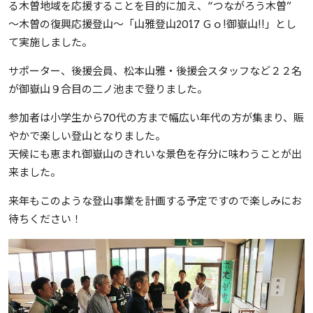
る木曽地域を応援することを目的に加え、“つながろう木曽”
～木曽の復興応援登山～「山雅登山2017 Ｇｏ!御嶽山!!」とし
て実施しました。
サポーター、後援会員、松本山雅・後援会スタッフなど２２名
が御嶽山９合目の二ノ池まで登りました。
参加者は小学生から70代の方まで幅広い年代の方が集まり、賑
やかで楽しい登山となりました。
天候にも恵まれ御嶽山のきれいな景色を存分に味わうことが出
来ました。
来年もこのような登山事業を計画する予定ですので楽しみにお
待ちください！