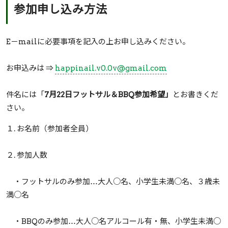
参加申し込み方法
E－mailに必要事項を記入の上お申し込みください。
お申込みは ⇒
happinail.v0.0v@gmail.com
件名には「
7月22日フットサル＆BBQ参加希望」
とお書きくだ
さい。
１. お名前（参加者全員）
２. 参加人数
・フットサルのみ参加…大人○名、小学生未満○名、３歳未
満○名
・BBQのみ参加…大人○名アルコール有・無、小学生未満○