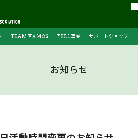
内
TEAM VAMOS
YELL事業
サポートショップ
フォーム
チームバモスの約束
YELL集計結果
オンライン申込フォーム
ジ
チームバモスへの登録
常設ステーションについて
PR情報ご記入フォーム
お知らせ
ボランティア体験
ホームゲーム当日の回収方法
および回収場所について