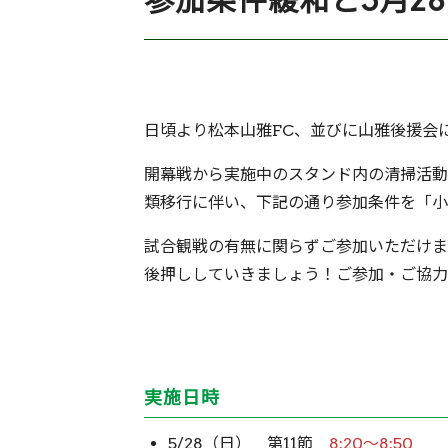
参加条件緩和と5月2
日頃より松本山雅FC、並びに山雅後援会
開幕戦から実施中のスタンド内の清掃活動「
類移行に伴い、下記の通り参加条件を「小
試合観戦の有無に関らずご参加いただけま
後押ししていきましょう！ご参加・ご協力
実施日時
5/28（日） 第11節
8:20〜8:50