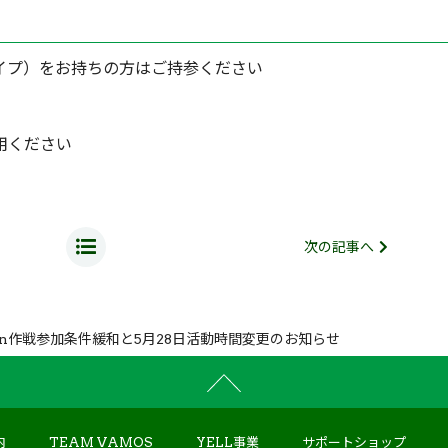
イプ）をお持ちの方はご持参ください
用ください
次の記事へ
an作戦
参加条件緩和と5月28日活動時間変更のお知らせ
内
TEAM VAMOS
YELL事業
サポートショップ